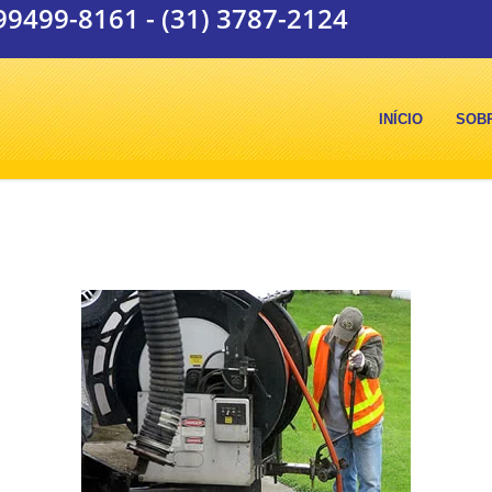
 99499-8161
-
(31) 3787-2124
INÍCIO
SOB