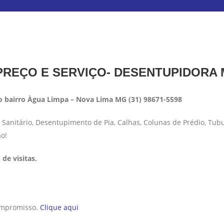
REÇO E SERVIÇO- DESENTUPIDORA
 bairro Àgua Limpa – Nova Lima MG (31) 98671-5598
anitário, Desentupimento de Pia, Calhas, Colunas de Prédio, Tub
ão!
de visitas.
compromisso.
Clique aqui