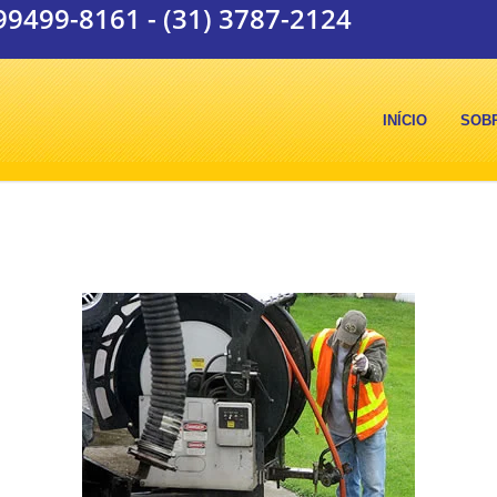
 99499-8161
-
(31) 3787-2124
INÍCIO
SOB