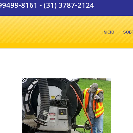
 99499-8161
-
(31) 3787-2124
INÍCIO
SOB