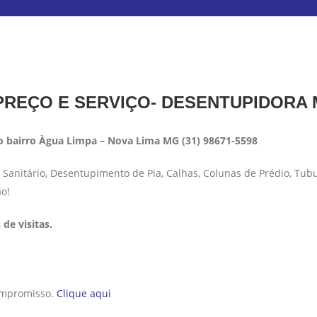
REÇO E SERVIÇO- DESENTUPIDORA
 bairro Àgua Limpa – Nova Lima MG (31) 98671-5598
anitário, Desentupimento de Pia, Calhas, Colunas de Prédio, Tub
ão!
de visitas.
compromisso.
Clique aqui