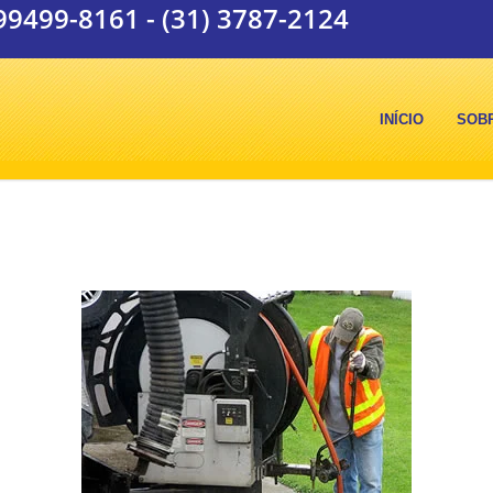
 99499-8161
-
(31) 3787-2124
INÍCIO
SOB