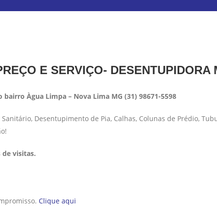
REÇO E SERVIÇO- DESENTUPIDORA
 bairro Àgua Limpa – Nova Lima MG (31) 98671-5598
anitário, Desentupimento de Pia, Calhas, Colunas de Prédio, Tub
ão!
de visitas.
compromisso.
Clique aqui