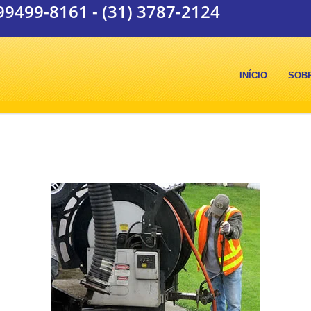
 99499-8161
-
(31) 3787-2124
INÍCIO
SOB