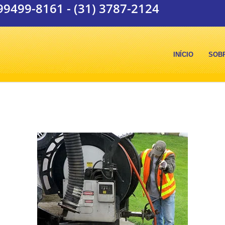
 99499-8161
-
(31) 3787-2124
INÍCIO
SOB