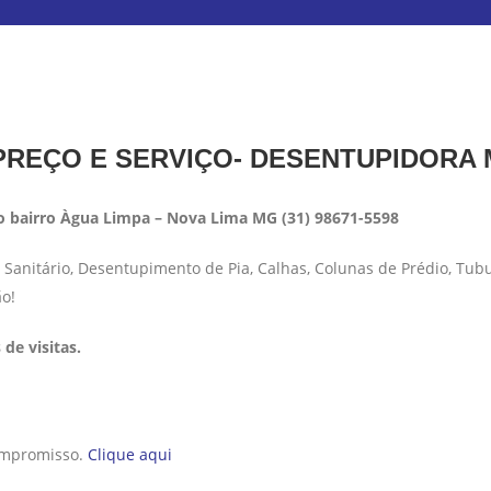
REÇO E SERVIÇO- DESENTUPIDORA
 bairro Àgua Limpa – Nova Lima MG (31) 98671-5598
anitário, Desentupimento de Pia, Calhas, Colunas de Prédio, Tub
ão!
de visitas.
compromisso.
Clique aqui