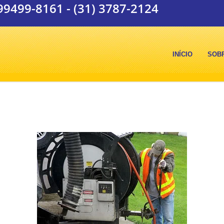
 99499-8161
-
(31) 3787-2124
INÍCIO
SOB