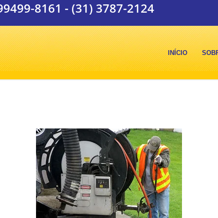
 99499-8161
-
(31) 3787-2124
INÍCIO
SOB