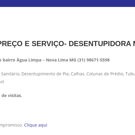
REÇO E SERVIÇO- DESENTUPIDORA
 bairro Àgua Limpa – Nova Lima MG (31) 98671-5598
anitário, Desentupimento de Pia, Calhas, Colunas de Prédio, Tub
ão!
de visitas.
compromisso.
Clique aqui