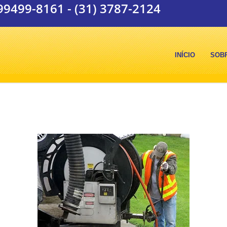
 99499-8161
-
(31) 3787-2124
INÍCIO
SOB