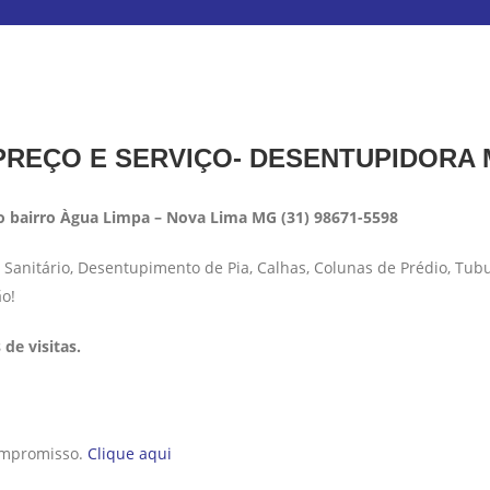
REÇO E SERVIÇO- DESENTUPIDORA
 bairro Àgua Limpa – Nova Lima MG (31) 98671-5598
anitário, Desentupimento de Pia, Calhas, Colunas de Prédio, Tub
ão!
de visitas.
compromisso.
Clique aqui