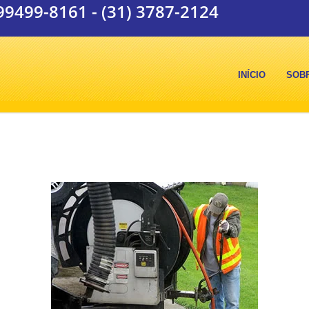
 99499-8161
-
(31) 3787-2124
INÍCIO
SOB