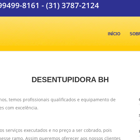
 99499-8161
-
(31) 3787-2124
INÍCIO
SOB
DESENTUPIDORA BH
s, temos profissionais qualificados e equipamento de
es com excelência.
s serviços executados e no preço a ser cobrado, pois
esse ramo. Assim queremos oferecer aos nossos clientes