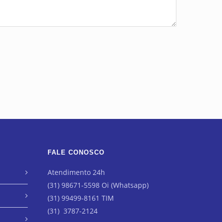
FALE CONOSCO
Atendimento 24h
(31) 98671-5598 Oi (Whatsapp)
(31) 99499-8161 TIM
(31) 3787-2124