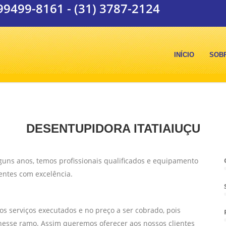
 99499-8161
-
(31) 3787-2124
INÍCIO
SOB
DESENTUPIDORA ITATIAIUÇU
guns anos, temos profissionais qualificados e equipamento
entes com excelência.
s serviços executados e no preço a ser cobrado, pois
esse ramo. Assim queremos oferecer aos nossos clientes