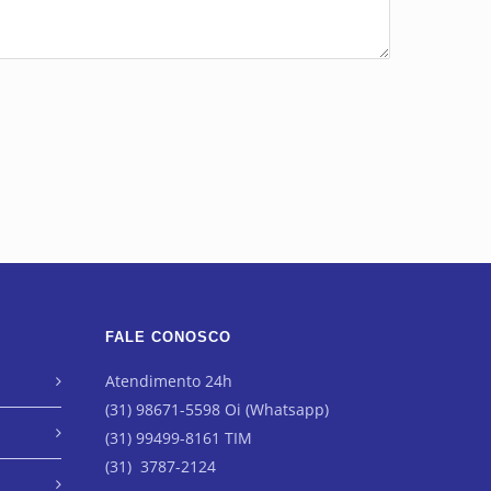
FALE CONOSCO
Atendimento 24h
(31) 98671-5598 Oi (Whatsapp)
(31) 99499-8161 TIM
(31) 3787-2124